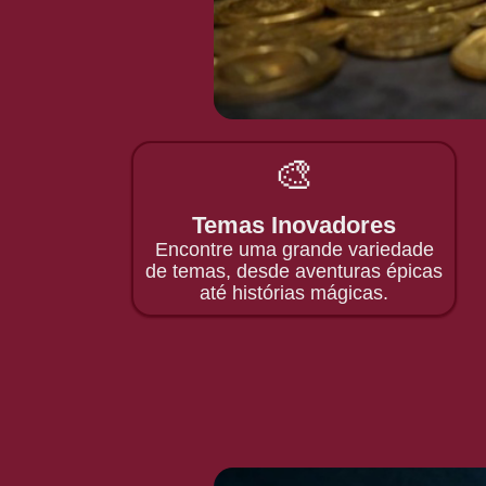
🎨
Temas Inovadores
Encontre uma grande variedade
de temas, desde aventuras épicas
até histórias mágicas.