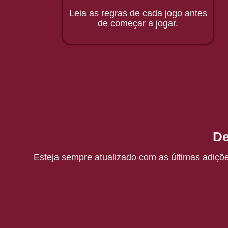
Leia as regras de cada jogo antes
de começar a jogar.
De
Esteja sempre atualizado com as últimas adiçõe