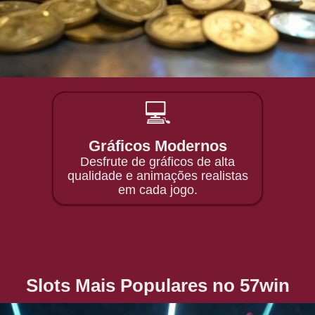
💻
Gráficos Modernos
Desfrute de gráficos de alta
qualidade e animações realistas
em cada jogo.
Slots Mais Populares no 57win