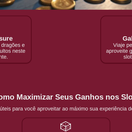
sure
Ga
 dragões e
Viaje pe
ultos neste
aproveite 
nte.
slo
omo Maximizar Seus Ganhos nos Slo
úteis para você aproveitar ao máximo sua experiência d
🎲